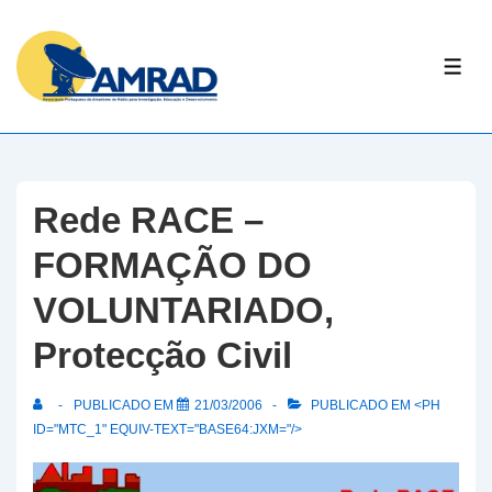
↓
Skip
ME
to
Main
Content
Rede RACE –
FORMAÇÃO DO
VOLUNTARIADO,
Protecção Civil
PUBLICADO EM
21/03/2006
PUBLICADO EM <PH
ID="MTC_1" EQUIV-TEXT="BASE64:JXM="/>