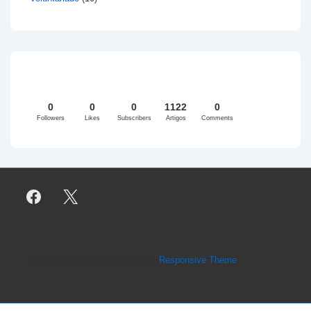
0
0
0
1122
0
Followers
Likes
Subscribers
Artigos
Comments
Copyright © 2026
| Powered by
Responsive Theme