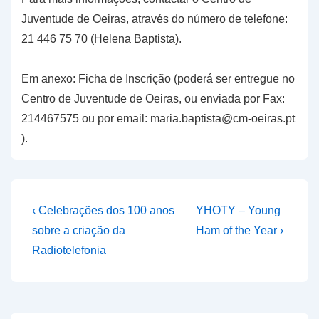
Juventude de Oeiras, através do número de telefone:
21 446 75 70 (Helena Baptista).
Em anexo: Ficha de Inscrição (poderá ser entregue no
Centro de Juventude de Oeiras, ou enviada por Fax:
214467575 ou por email: maria.baptista@cm-oeiras.pt
).
Navegação
Previous
Next
‹ Celebrações dos 100 anos
YHOTY – Young
Post
Post
de
sobre a criação da
Ham of the Year ›
is
is
Radiotelefonia
artigos