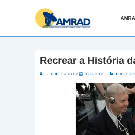
↓
Skip
Navegaç
AMR
to
principal
Main
Content
Recrear a História d
PUBLICADO EM
10/12/2012
PUBLICADO