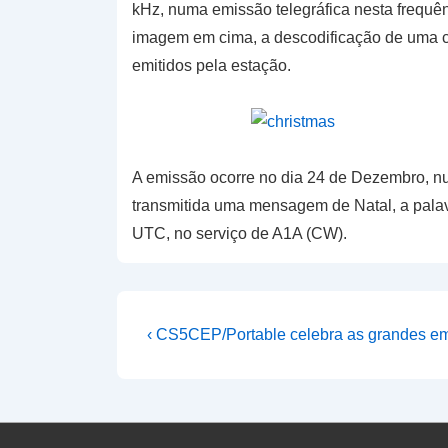
kHz, numa emissão telegráfica nesta frequ
imagem em cima, a descodificação de uma ch
emitidos pela estação.
A emissão ocorre no dia 24 de Dezembro, nu
transmitida uma mensagem de Natal, a palavr
UTC, no serviço de A1A (CW).
Navegação
Previous
‹ CS5CEP/Portable celebra as grandes e
Post
de
is
artigos