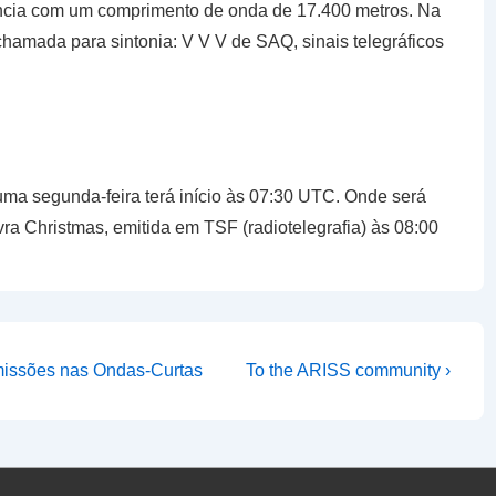
ência com um comprimento de onda de 17.400 metros. Na
amada para sintonia: V V V de SAQ, sinais telegráficos
ma segunda-feira terá início às 07:30 UTC. Onde será
a Christmas, emitida em TSF (radiotelegrafia) às 08:00
Next
missões nas Ondas-Curtas
To the ARISS community ›
Post
is