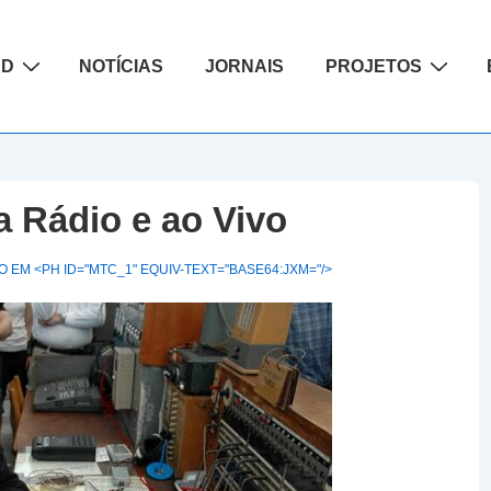
ão
AD
NOTÍCIAS
JORNAIS
PROJETOS
a Rádio e ao Vivo
 EM <PH ID="MTC_1" EQUIV-TEXT="BASE64:JXM="/>