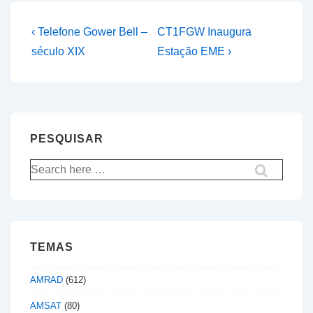
Navegação
Previous
Next
‹ Telefone Gower Bell –
CT1FGW Inaugura
Post
Post
de
século XIX
Estação EME ›
is
is
artigos
PESQUISAR
Pesquisar
por:
TEMAS
AMRAD
(612)
AMSAT
(80)