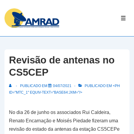
↓
Skip
ME
to
Main
Content
Revisão de antenas no
CS5CEP
PUBLICADO EM
04/07/2021
PUBLICADO EM <PH
ID="MTC_1" EQUIV-TEXT="BASE64:JXM="/>
No dia 26 de junho os associados Rui Caldeira,
Renato Encarnação e Moisés Piedade fizeram uma
revisão do estado da antenas da estação CS5CEPe