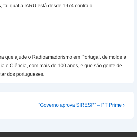
s, tal qual a IARU está desde 1974 contra o
ara que ajude o Radioamadorismo em Portugal, de molde a
gia e Ciência, com mais de 100 anos, e que são gente de
ar dos portugueses.
Next
“Governo aprova SIRESP” – PT Prime ›
Post
is