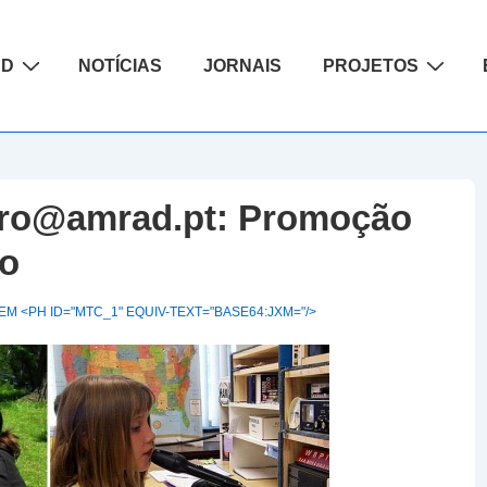
ão
AD
NOTÍCIAS
JORNAIS
PROJETOS
iro@amrad.pt: Promoção
o
M <PH ID="MTC_1" EQUIV-TEXT="BASE64:JXM="/>