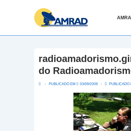
↓
Skip
Navegaç
AMR
to
principal
Main
Content
radioamadorismo.g
do Radioamadorism
PUBLICADO EM
03/09/2006
PUBLICADO E