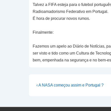
Talvez a FIFA esteja para o futebol portuguê
Radioamadorismo Federativo em Portugal.
É hora de procurar novos rumos.
Finalmente:
Fazemos um apelo ao Diário de Notícias, p
ser visto e tido como um Cultura de Tecnolo
bem, empenhada na segurança e no bem-est
Navegação
Previous
‹ A NASA começou assim e Portugal ?
Post
de
is
artigos