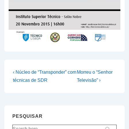
Navegação
Previous
Next
‹ Núcleo de “Transponder” com
Morreu o “Senhor
Post
Post
de
técnicas de SDR
Televisão” ›
is
is
artigos
PESQUISAR
Pesquisar