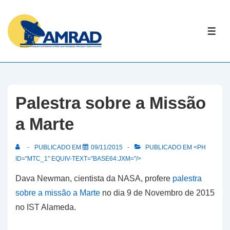
↓
Skip
ME
to
Main
Content
Palestra sobre a Missão
a Marte
PUBLICADO EM
09/11/2015
PUBLICADO EM <PH
ID="MTC_1" EQUIV-TEXT="BASE64:JXM="/>
Dava Newman, cientista da NASA, profere
palestra
sobre a missão a Marte
no dia 9 de Novembro de 2015
no IST Alameda.