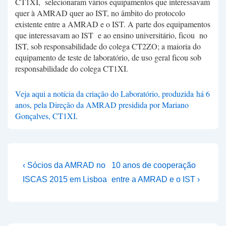
CT1XI, selecionaram vários equipamentos que interessavam
quer à AMRAD quer ao IST, no âmbito do protocolo
existente entre a AMRAD e o IST. A parte dos equipamentos
que interessavam ao IST e ao ensino universitário, ficou no
IST, sob responsabilidade do colega CT2ZO; a maioria do
equipamento de teste de laboratório, de uso geral ficou sob
responsabilidade do colega CT1XI.
Veja aqui a notícia da criação do Laboratório, produzida há 6
anos, pela Direção da AMRAD presidida por Mariano
Gonçalves, CT1XI
.
Navegação
Previous
Next
‹ Sócios da AMRAD no
10 anos de cooperação
Post
Post
de
ISCAS 2015 em Lisboa
entre a AMRAD e o IST ›
is
is
artigos