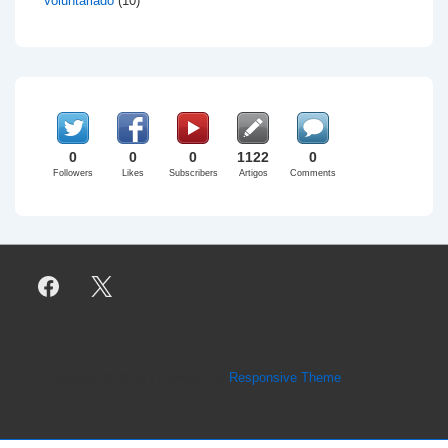
Voluntariado
(10)
0
0
0
1122
0
Followers
Likes
Subscribers
Artigos
Comments
Copyright © 2026
| Powered by
Responsive Theme