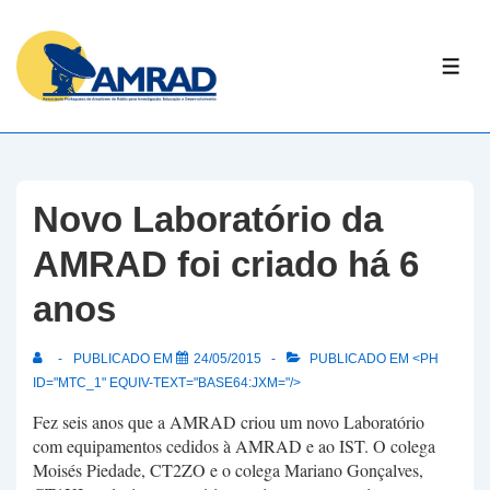
↓
Skip
ME
to
Main
Content
Novo Laboratório da
AMRAD foi criado há 6
anos
PUBLICADO EM
24/05/2015
PUBLICADO EM <PH
ID="MTC_1" EQUIV-TEXT="BASE64:JXM="/>
Fez seis anos que a AMRAD criou um novo Laboratório
com equipamentos cedidos à AMRAD e ao IST. O colega
Moisés Piedade, CT2ZO e o colega Mariano Gonçalves,