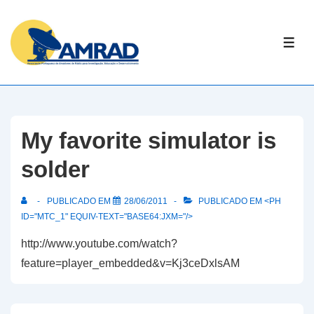
↓
Skip
ME
to
Main
Content
My favorite simulator is
solder
PUBLICADO EM
28/06/2011
PUBLICADO EM <PH
ID="MTC_1" EQUIV-TEXT="BASE64:JXM="/>
http://www.youtube.com/watch?
feature=player_embedded&v=Kj3ceDxlsAM