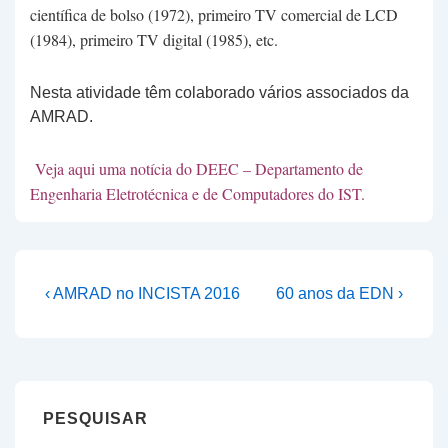
científica de bolso (1972), primeiro TV comercial de LCD
(1984), primeiro TV digital (1985), etc.
Nesta atividade têm colaborado vários associados da
AMRAD.
Veja aqui uma notícia do DEEC – Departamento de
Engenharia Eletrotécnica e de Computadores do IST.
Navegação
Previous
Next
‹ AMRAD no INCISTA 2016
60 anos da EDN ›
Post
Post
de
is
is
artigos
PESQUISAR