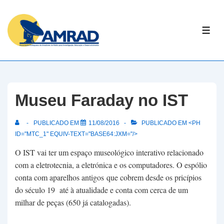
↓
Skip
ME
to
Main
Content
Museu Faraday no IST
PUBLICADO EM
11/08/2016
PUBLICADO EM <PH
ID="MTC_1" EQUIV-TEXT="BASE64:JXM="/>
O IST vai ter um espaço museológico interativo relacionado
com a eletrotecnia, a eletrónica e os computadores. O espólio
conta com aparelhos antigos que cobrem desde os pricípios
do século 19 até à atualidade e conta com cerca de um
milhar de peças (650 já catalogadas).