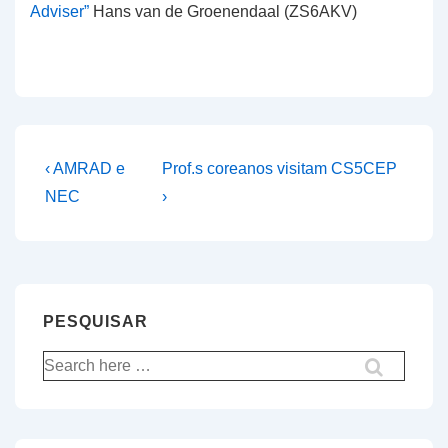
Adviser”
Hans van de Groenendaal (ZS6AKV)
Navegação
Previous
Next
‹ AMRAD e
Prof.s coreanos visitam CS5CEP
Post
Post
de
NEC
›
is
is
artigos
PESQUISAR
Pesquisar
por: