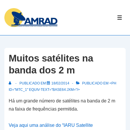
↓
Skip
ME
to
Main
Content
Muitos satélites na
banda dos 2 m
PUBLICADO EM
18/02/2014
PUBLICADO EM <PH
ID="MTC_1" EQUIV-TEXT="BASE64:JXM="/>
Há um grande número de satélites na banda de 2 m
na faixa de frequências permitida.
Veja aqui uma análise do “IARU Satellite