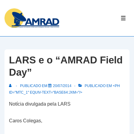
↓
Skip
ME
to
Main
Content
LARS e o “AMRAD Field
Day”
PUBLICADO EM
20/07/2014
PUBLICADO EM <PH
ID="MTC_1" EQUIV-TEXT="BASE64:JXM="/>
Notícia divulgada pela LARS
Caros Colegas,