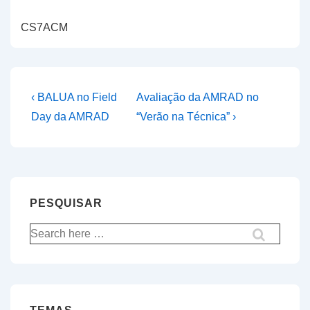
CS7ACM
Navegação
Previous
Next
‹ BALUA no Field
Avaliação da AMRAD no
Post
Post
de
Day da AMRAD
“Verão na Técnica” ›
is
is
artigos
PESQUISAR
Pesquisar
por: