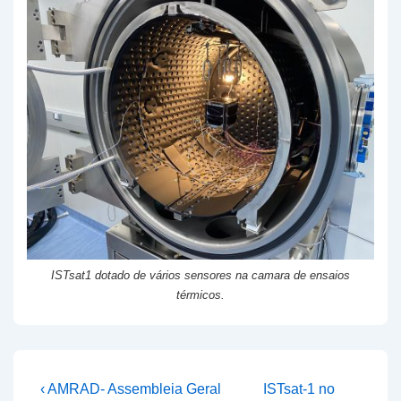
ISTsat1 dotado de vários sensores na camara de ensaios
térmicos.
Navegação
Previous
Next
‹ AMRAD- Assembleia Geral
ISTsat-1 no