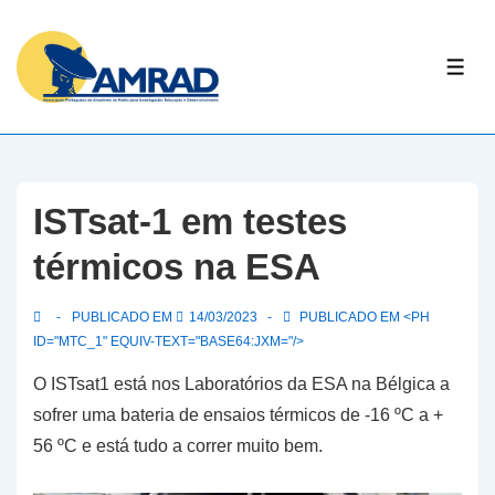
↓
Skip
ME
to
Main
Content
ISTsat-1 em testes
térmicos na ESA
PUBLICADO EM
14/03/2023
PUBLICADO EM <PH
ID="MTC_1" EQUIV-TEXT="BASE64:JXM="/>
O ISTsat1 está nos Laboratórios da ESA na Bélgica a
sofrer uma bateria de ensaios térmicos de -16 ºC a +
56 ºC e está tudo a correr muito bem.