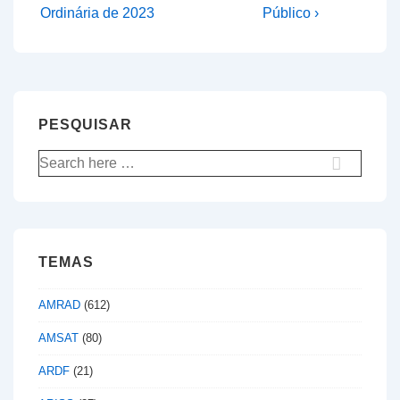
Post
Post
de
Ordinária de 2023
Público ›
is
is
artigos
PESQUISAR
Pesquisar
por:
TEMAS
AMRAD
(612)
AMSAT
(80)
ARDF
(21)