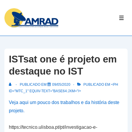
↓
Skip
ME
to
Main
Content
ISTsat one é projeto em
destaque no IST
PUBLICADO EM
09/05/2020
PUBLICADO EM <PH
ID="MTC_1" EQUIV-TEXT="BASE64:JXM="/>
Veja aqui um pouco dos trabalhos e da história deste
projeto.
https://tecnico.ulisboa.pt/pt/investigacao-e-