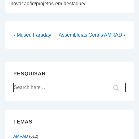
inovacao/id/projetos-em-destaque/
Navegação
Previous
Next
‹ Museu Faraday
Assembleias Gerais AMRAD ›
Post
Post
de
is
is
artigos
PESQUISAR
Pesquisar
por:
TEMAS
AMRAD
(612)