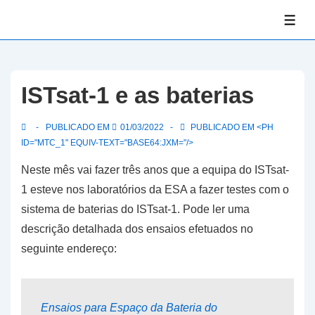
↓
ME
Skip
to
Main
Content
ISTsat-1 e as baterias
PUBLICADO EM
01/03/2022
PUBLICADO EM <PH
ID="MTC_1" EQUIV-TEXT="BASE64:JXM="/>
Neste mês vai fazer três anos que a equipa do ISTsat-
1 esteve nos laboratórios da ESA a fazer testes com o
sistema de baterias do ISTsat-1. Pode ler uma
descrição detalhada dos ensaios efetuados no
seguinte endereço:
Ensaios para Espaço da Bateria do