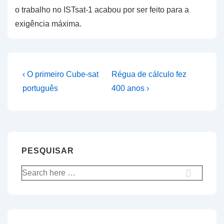
o trabalho no ISTsat-1 acabou por ser feito para a
exigência máxima.
Navegação
Previous
Next
‹ O primeiro Cube-sat
Régua de cálculo fez
Post
Post
de
português
400 anos ›
is
is
artigos
PESQUISAR
Pesquisar
por: