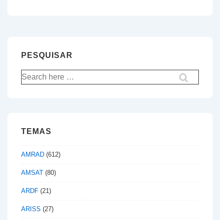
is
is
artigos
PESQUISAR
Pesquisar
por:
TEMAS
AMRAD
(612)
AMSAT
(80)
ARDF
(21)
ARISS
(27)