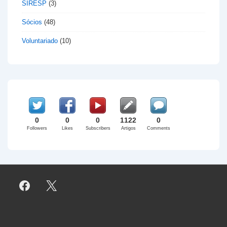
SIRESP
(3)
Sócios
(48)
Voluntariado
(10)
0
0
0
1122
0
Followers
Likes
Subscribers
Artigos
Comments