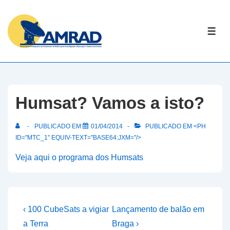
↓
Skip
ME
to
Main
Content
Humsat? Vamos a isto?
PUBLICADO EM
01/04/2014
PUBLICADO EM <PH
ID="MTC_1" EQUIV-TEXT="BASE64:JXM="/>
Veja aqui o programa dos Humsats
Navegação
Previous
Next
‹ 100 CubeSats a vigiar
Lançamento de balão em
Post
Post
de
a Terra
Braga ›