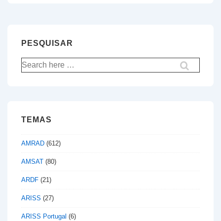
is
is
artigos
PESQUISAR
Pesquisar
por:
TEMAS
AMRAD
(612)
AMSAT
(80)
ARDF
(21)
ARISS
(27)
ARISS Portugal
(6)