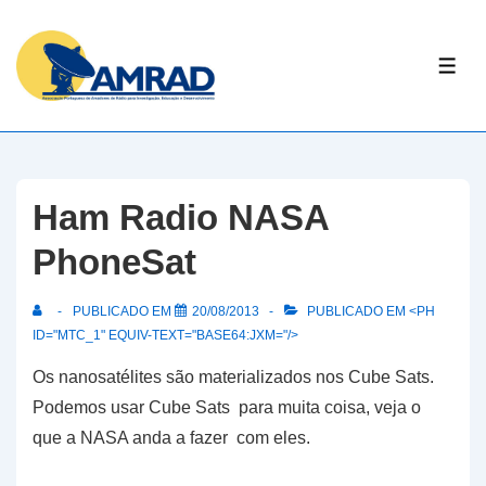
↓
Skip
ME
to
Main
Content
Ham Radio NASA
PhoneSat
PUBLICADO EM
20/08/2013
PUBLICADO EM <PH
ID="MTC_1" EQUIV-TEXT="BASE64:JXM="/>
Os nanosatélites são materializados nos Cube Sats.
Podemos usar Cube Sats para muita coisa, veja o
que a NASA anda a fazer com eles.