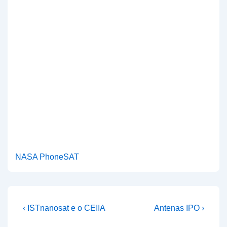
NASA PhoneSAT
Navegação
Previous
Next
‹ ISTnanosat e o CEIIA
Antenas IPO ›
Post
Post
de