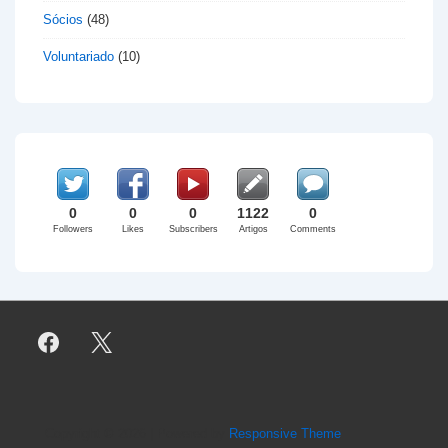
Sócios
(48)
Voluntariado
(10)
0
0
0
1122
0
Followers
Likes
Subscribers
Artigos
Comments
Copyright © 2026
| Powered by
Responsive Theme