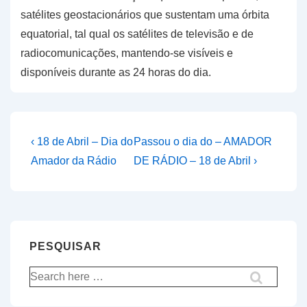
satélites geostacionários que sustentam uma órbita
equatorial, tal qual os satélites de televisão e de
radiocomunicações, mantendo-se visíveis e
disponíveis durante as 24 horas do dia.
Navegação
Previous
Next
‹ 18 de Abril – Dia do
Passou o dia do – AMADOR
Post
Post
de
Amador da Rádio
DE RÁDIO – 18 de Abril ›
is
is
artigos
PESQUISAR
Pesquisar
por: