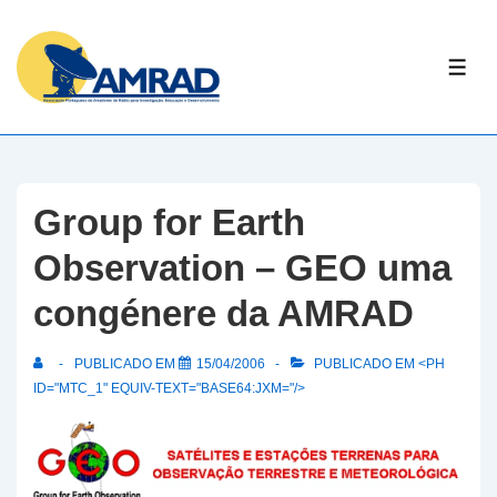
↓
Skip
ME
to
Main
Content
Group for Earth
Observation – GEO uma
congénere da AMRAD
PUBLICADO EM
15/04/2006
PUBLICADO EM <PH
ID="MTC_1" EQUIV-TEXT="BASE64:JXM="/>