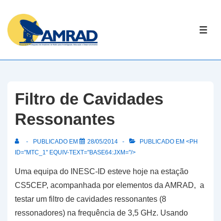
↓
Skip
ME
to
Main
Content
Filtro de Cavidades
Ressonantes
PUBLICADO EM
28/05/2014
PUBLICADO EM <PH
ID="MTC_1" EQUIV-TEXT="BASE64:JXM="/>
Uma equipa do INESC-ID esteve hoje na estação
CS5CEP, acompanhada por elementos da AMRAD, a
testar um filtro de cavidades ressonantes (8
ressonadores) na frequência de 3,5 GHz. Usando