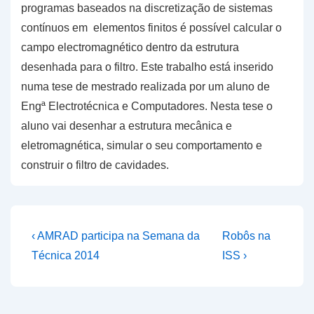
programas baseados na discretização de sistemas
contínuos em elementos finitos é possível calcular o
campo electromagnético dentro da estrutura
desenhada para o filtro. Este trabalho está inserido
numa tese de mestrado realizada por um aluno de
Engª Electrotécnica e Computadores. Nesta tese o
aluno vai desenhar a estrutura mecânica e
eletromagnética, simular o seu comportamento e
construir o filtro de cavidades.
Navegação
Previous
Next
‹ AMRAD participa na Semana da
Robôs na
Post
Post
de
Técnica 2014
ISS ›
is
is
artigos