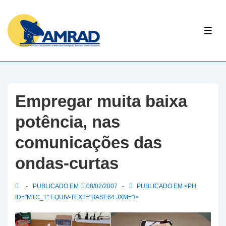
↓
Skip
ME
to
Main
Content
Empregar muita baixa
potência, nas
comunicações das
ondas-curtas
PUBLICADO EM
08/02/2007
PUBLICADO EM <PH
ID="MTC_1" EQUIV-TEXT="BASE64:JXM="/>