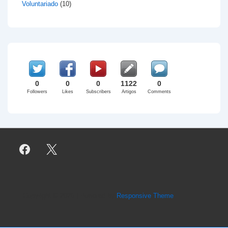
Voluntariado
(10)
0
0
0
1122
0
Followers
Likes
Subscribers
Artigos
Comments
Copyright © 2026
| Powered by
Responsive Theme