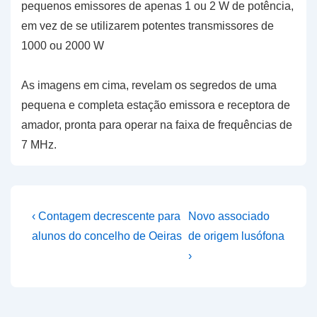
pequenos emissores de apenas 1 ou 2 W de potência,
em vez de se utilizarem potentes transmissores de
1000 ou 2000 W
As imagens em cima, revelam os segredos de uma
pequena e completa estação emissora e receptora de
amador, pronta para operar na faixa de frequências de
7 MHz.
Navegação
Previous
Next
‹ Contagem decrescente para
Novo associado
Post
Post
de
alunos do concelho de Oeiras
de origem lusófona
is
is
›
artigos