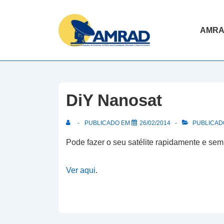
↓
Skip
Navegaç
AMR
to
principal
Main
Content
DiY Nanosat
PUBLICADO EM
26/02/2014
PUBLICADO
Pode fazer o seu satélite rapidamente e sem
Ver aqui
.