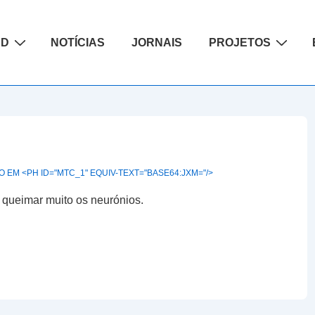
ão
AD
NOTÍCIAS
JORNAIS
PROJETOS
 EM <PH ID="MTC_1" EQUIV-TEXT="BASE64:JXM="/>
 queimar muito os neurónios.