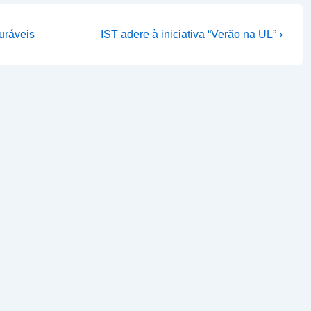
Next
uráveis
IST adere à iniciativa “Verão na UL” ›
Post
is