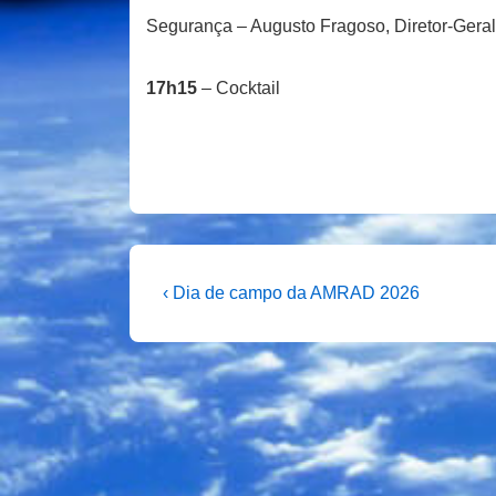
Segurança – Augusto Fragoso, Diretor-Ger
17h15
– Cocktail
Navegação
Previous
‹ Dia de campo da AMRAD 2026
Post
de
is
artigos