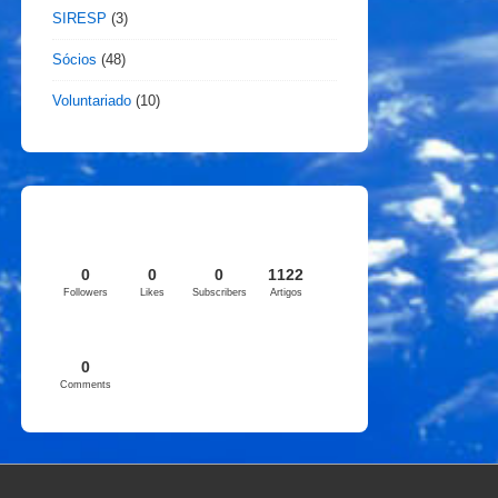
SIRESP
(3)
Sócios
(48)
Voluntariado
(10)
0
0
0
1122
Followers
Likes
Subscribers
Artigos
0
Comments