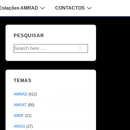
Estações AMRAD
CONTACTOS
PESQUISAR
Pesquisar
por:
TEMAS
AMRAD
(612)
AMSAT
(80)
ARDF
(21)
ARISS
(27)