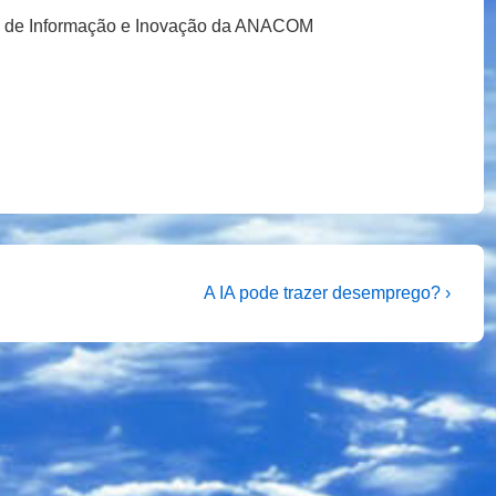
al de Informação e Inovação da ANACOM
Next
A IA pode trazer desemprego? ›
Post
is