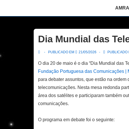
↓
Navegaç
AMR
Skip
principal
to
Main
Content
Dia Mundial das Te
PUBLICADO EM
21/05/2026
PUBLICADO E
O dia 20 de maio é o dia “Dia Mundial das 
Fundação Portuguesa das Comunicações |
para debater assuntos, que estão na ordem d
telecomunicações. Nesta mesa redonda part
área dos satélites e participaram também out
comunicações.
O programa em debate foi o seguinte: