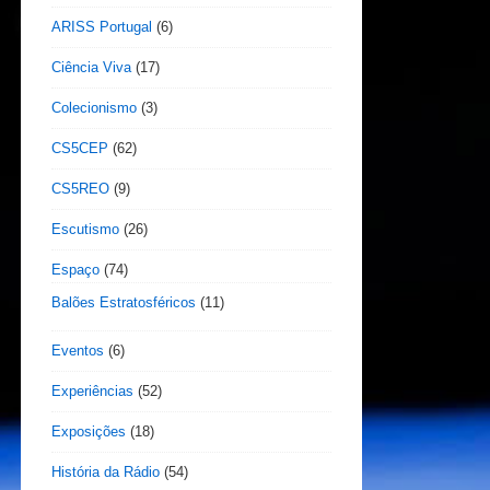
ARISS Portugal
(6)
Ciência Viva
(17)
Colecionismo
(3)
CS5CEP
(62)
CS5REO
(9)
Escutismo
(26)
Espaço
(74)
Balões Estratosféricos
(11)
Eventos
(6)
Experiências
(52)
Exposições
(18)
História da Rádio
(54)