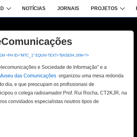
ão
AD
NOTÍCIAS
JORNAIS
PROJETOS
leComunicações
M <PH ID="MTC_1" EQUIV-TEXT="BASE64:JXM="/>
Telecomunicações e Sociedade de Informação” e a
 Museu das Comunicações
organizou uma mesa redonda
o dia, e que preocupam os profissionasi de
icipou o colega radioamador Prof. Rui Rocha, CT2KJR, na
ros convidados especialistas noutros tipos de