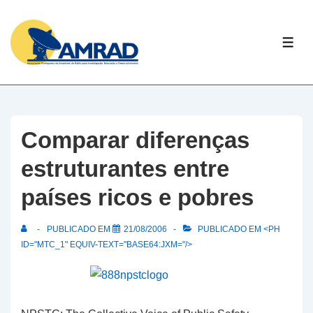
↓
Skip
ME
to
Main
Content
Comparar diferenças
estruturantes entre
países ricos e pobres
PUBLICADO EM
21/08/2006
PUBLICADO EM <PH
ID="MTC_1" EQUIV-TEXT="BASE64:JXM="/>