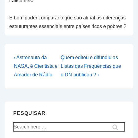
traficantes.
É bom poder comparar o que são afinal as diferenças
estruturantes essenciais entre países ricos e pobres ?
Navegação
Previous
Next
‹ Astronauta da
Quem editou e difundiu as
Post
Post
de
NASA, é Cientista e
Listas das Frequências que
is
is
Amador de Rádio
o DN publicou ? ›
artigos
PESQUISAR
Pesquisar
por: