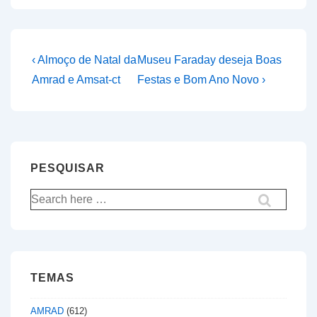
Navegação
Previous
Next
‹ Almoço de Natal da
Museu Faraday deseja Boas
Post
Post
de
Amrad e Amsat-ct
Festas e Bom Ano Novo ›
is
is
artigos
PESQUISAR
Pesquisar
por:
TEMAS
AMRAD
(612)