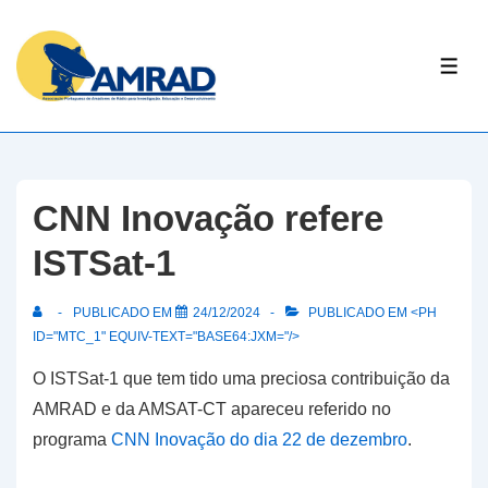
↓
Skip
ME
to
Main
Content
CNN Inovação refere
ISTSat-1
PUBLICADO EM
24/12/2024
PUBLICADO EM <PH
ID="MTC_1" EQUIV-TEXT="BASE64:JXM="/>
O ISTSat-1 que tem tido uma preciosa contribuição da
AMRAD e da AMSAT-CT apareceu referido no
programa
CNN Inovação do dia 22 de dezembro
.