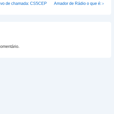
Next
cativo de chamada: CS5CEP
Amador de Rádio o que é: ›
Post
is
comentário.