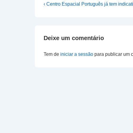
Navegação
Previous
‹ Centro Espacial Português já tem indi
Post
de
is
artigos
Deixe um comentário
Tem de
iniciar a sessão
para publicar um 