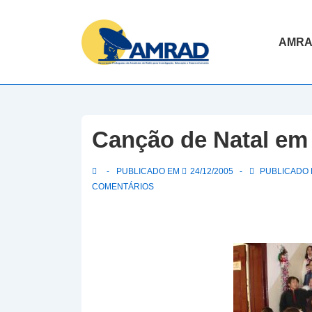
↓
Skip
Navegaç
AMR
to
principal
Main
Content
Canção de Natal em
PUBLICADO EM
24/12/2005
PUBLICADO E
COMENTÁRIOS