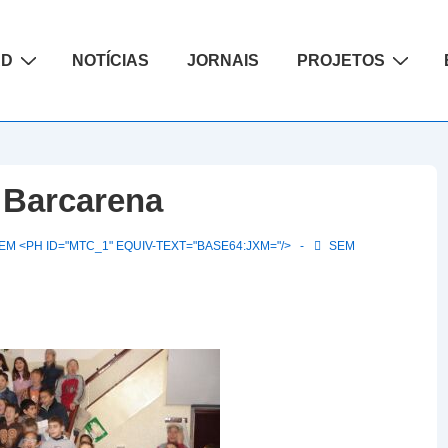
ão
AD
NOTÍCIAS
JORNAIS
PROJETOS
 Barcarena
M <PH ID="MTC_1" EQUIV-TEXT="BASE64:JXM="/>
SEM