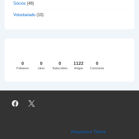
Sócios
(48)
Voluntariado
(10)
0
0
0
1122
0
Followers
Likes
Subscribers
Artigos
Comments
Copyright © 2026
| Powered by
Responsive Theme