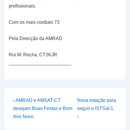
profissionais.
Com os mais cordiais 73
Pela Direcção da AMRAD
Rui M. Rocha, CT2KJR
________________________
Navegação
Previous
Next
‹ AMRAD e AMSAT-CT
Nova estação para
Post
Post
de
desejam Boas Festas e Bom
seguir o ISTSat-1.
is
is
Ano Novo
›
artigos