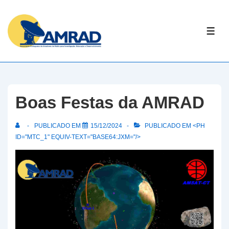
↓
Skip
ME
to
Main
Content
Boas Festas da AMRAD
PUBLICADO EM
15/12/2024
PUBLICADO EM <PH
ID="MTC_1" EQUIV-TEXT="BASE64:JXM="/>