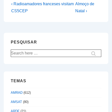
Navegação
Previous
Next
‹ Radioamadores franceses visitam
Almoço de
Post
Post
de
CS5CEP
Natal ›
is
is
artigos
PESQUISAR
Pesquisar
por:
TEMAS
AMRAD
(612)
AMSAT
(80)
ARDF
(21)