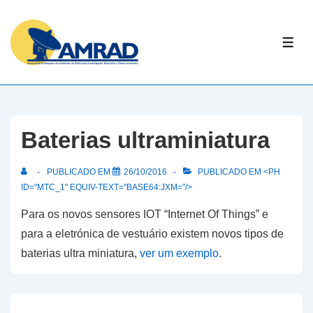
↓
Skip
ME
to
Main
Content
Baterias ultraminiatura
PUBLICADO EM
26/10/2016
PUBLICADO EM <PH
ID="MTC_1" EQUIV-TEXT="BASE64:JXM="/>
Para os novos sensores IOT “Internet Of Things” e
para a eletrónica de vestuário existem novos tipos de
baterias ultra miniatura,
ver um exemplo
.