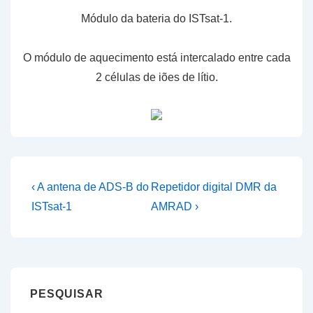
Módulo da bateria do ISTsat-1.
O módulo de aquecimento está intercalado entre cada
2 células de iões de lítio.
Navegação
Previous
Next
‹ A antena de ADS-B do
Repetidor digital DMR da
Post
Post
de
ISTsat-1
AMRAD ›
is
is
artigos
PESQUISAR