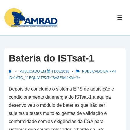
↓
Skip
ME
to
Main
Content
Bateria do ISTsat-1
PUBLICADO EM
11/08/2018
PUBLICADO EM <PH
ID="MTC_1" EQUIV-TEXT="BASE64:JXM="/>
Depois de concluído o sistema EPS de aquisição e
condicionamento da energia do ISTsat-1 a equipa
desenvolveu o módulo de baterias que irão ser
sujeitas a testes muito exigentes de validação e
conformidade com as exigências da ESA para
sistemas que sejam colocados a bordo da ISS