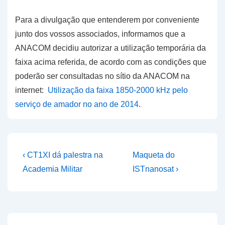
Para a divulgação que entenderem por conveniente
junto dos vossos associados, informamos que a
ANACOM decidiu autorizar a utilização temporária da
faixa acima referida, de acordo com as condições que
poderão ser consultadas no sítio da ANACOM na
internet:
Utilização da faixa 1850-2000 kHz pelo
serviço de amador no ano de 2014
.
Navegação
Previous
Next
‹ CT1XI dá palestra na
Maqueta do
Post
Post
de
Academia Militar
ISTnanosat ›
is
is
artigos