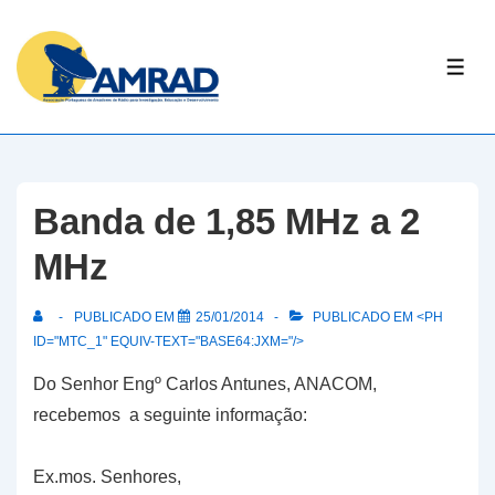
↓
Skip
ME
to
Main
Content
Banda de 1,85 MHz a 2
MHz
PUBLICADO EM
25/01/2014
PUBLICADO EM <PH
ID="MTC_1" EQUIV-TEXT="BASE64:JXM="/>
Do Senhor Engº Carlos Antunes, ANACOM,
recebemos a seguinte informação:
Ex.mos. Senhores,