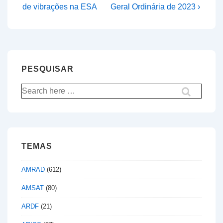
Post
Post
de
de vibrações na ESA
Geral Ordinária de 2023 ›
is
is
artigos
PESQUISAR
Pesquisar
por:
TEMAS
AMRAD
(612)
AMSAT
(80)
ARDF
(21)