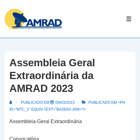
↓
Skip
ME
to
Main
Content
Assembleia Geral
Extraordinária da
AMRAD 2023
PUBLICADO EM
09/03/2023
PUBLICADO EM <PH
ID="MTC_1" EQUIV-TEXT="BASE64:JXM="/>
Assembleia-Geral Extraordinária
Convocatória