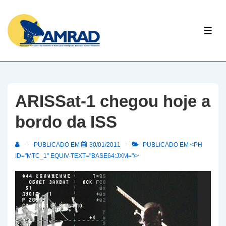
↓
Skip
ME
to
Main
Content
ARISSat-1 chegou hoje a
bordo da ISS
PUBLICADO EM
30/01/2011
PUBLICADO EM <PH
ID="MTC_1" EQUIV-TEXT="BASE64:JXM="/>