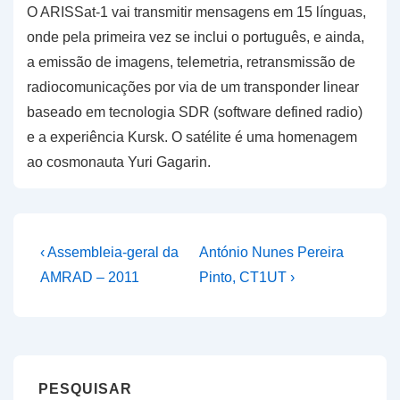
O ARISSat-1 vai transmitir mensagens em 15 línguas,
onde pela primeira vez se inclui o português, e ainda,
a emissão de imagens, telemetria, retransmissão de
radiocomunicações por via de um transponder linear
baseado em tecnologia SDR (software defined radio)
e a experiência Kursk. O satélite é uma homenagem
ao cosmonauta Yuri Gagarin.
Navegação
Previous
Next
‹ Assembleia-geral da
António Nunes Pereira
Post
Post
de
AMRAD – 2011
Pinto, CT1UT ›
is
is
artigos
PESQUISAR