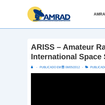
↓
Skip
Navegaç
AMR
to
principal
Main
Content
ARISS – Amateur Ra
International Space 
PUBLICADO EM
08/05/2012
PUBLICADO