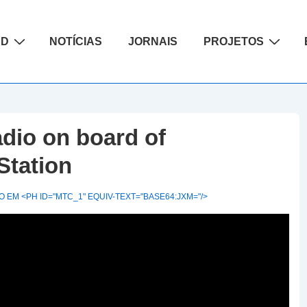
ão
AD
NOTÍCIAS
JORNAIS
PROJETOS
dio on board of
Station
 EM <PH ID="MTC_1" EQUIV-TEXT="BASE64:JXM="/>