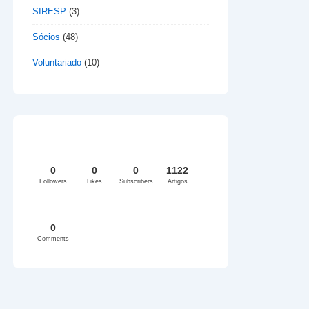
SIRESP
(3)
Sócios
(48)
Voluntariado
(10)
0
0
0
1122
Followers
Likes
Subscribers
Artigos
0
Comments