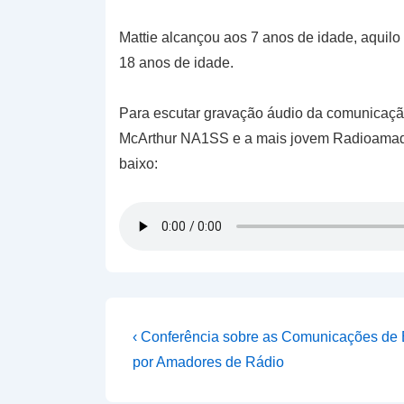
Mattie alcançou aos 7 anos de idade, aquil
18 anos de idade.
Para escutar gravação áudio da comunicação
McArthur NA1SS e a mais jovem Radioamad
baixo:
Navegação
Previous
‹ Conferência sobre as Comunicações de
Post
de
por Amadores de Rádio
is
artigos