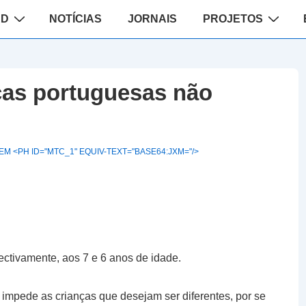
ão
AD
NOTÍCIAS
JORNAIS
PROJETOS
ças portuguesas não
M <PH ID="MTC_1" EQUIV-TEXT="BASE64:JXM="/>
ctivamente, aos 7 e 6 anos de idade.
 impede as crianças que desejam ser diferentes, por se