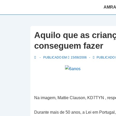
↓
Navegaç
AMR
Skip
principal
to
Main
Content
Aquilo que as crian
conseguem fazer
PUBLICADO EM
15/08/2006
PUBLICADO E
Na imagem, Mattie Clauson, KD7TYN , respe
Durante mais de 50 anos, a Lei em Portugal,