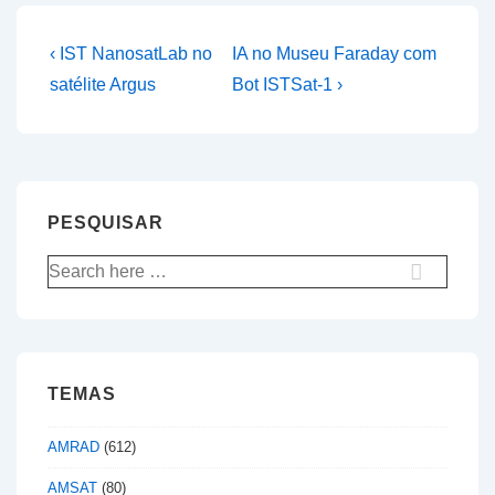
Navegação
Previous
Next
‹ IST NanosatLab no
IA no Museu Faraday com
Post
Post
de
satélite Argus
Bot ISTSat-1 ›
is
is
artigos
PESQUISAR
Pesquisar
por:
TEMAS
AMRAD
(612)
AMSAT
(80)