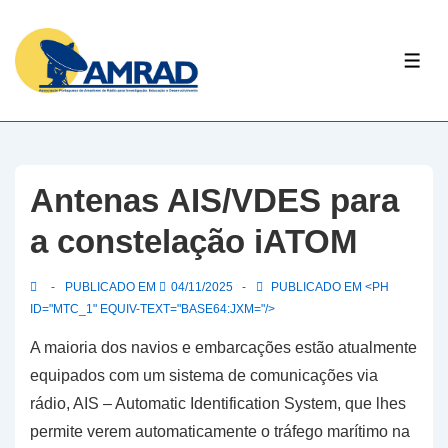
↓
Skip
ME
to
Main
Content
Antenas AIS/VDES para
a constelação iATOM
PUBLICADO EM
04/11/2025
PUBLICADO EM <PH
ID="MTC_1" EQUIV-TEXT="BASE64:JXM="/>
A maioria dos navios e embarcações estão atualmente
equipados com um sistema de comunicações via
rádio, AIS – Automatic Identification System, que lhes
permite verem automaticamente o tráfego marítimo na