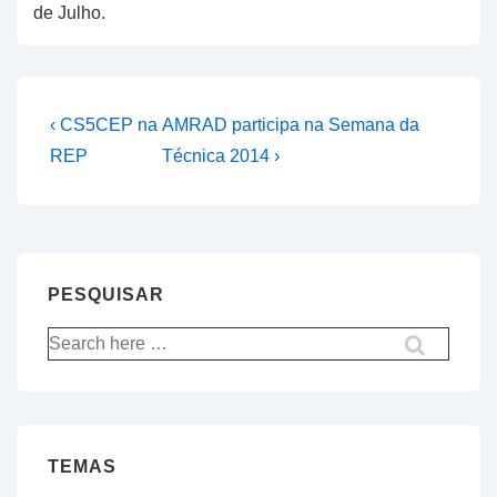
de Julho.
Navegação
Previous
Next
‹ CS5CEP na
AMRAD participa na Semana da
Post
Post
de
REP
Técnica 2014 ›
is
is
artigos
PESQUISAR
Pesquisar
por:
TEMAS