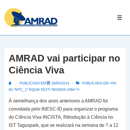
↓
Skip
ME
to
Main
Content
AMRAD vai participar no
Ciência Viva
PUBLICADO EM
28/05/2014
PUBLICADO EM <PH
ID="MTC_1" EQUIV-TEXT="BASE64:JXM="/>
À semelhança dos anos anteriores a AMRAD foi
convidada pelo INESC-ID para organizar o programa
do Ciência Viva INCISTA, INtrodução à Ciência no
IST Taguspark, que se realizará na semana de 7 a 12