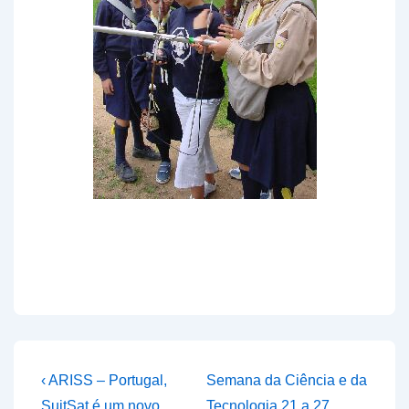
Navegação
Previous
Next
‹ ARISS – Portugal,
Semana da Ciência e da
Post
Post
SuitSat é um novo
Tecnologia 21 a 27