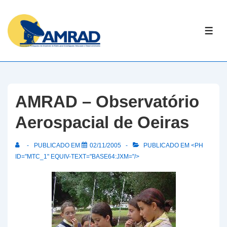
↓
Skip
ME
to
Main
Content
AMRAD – Observatório
Aerospacial de Oeiras
PUBLICADO EM
02/11/2005
PUBLICADO EM <PH
ID="MTC_1" EQUIV-TEXT="BASE64:JXM="/>