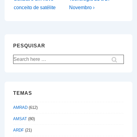
de
is
is
conceito de satélite
Novembro ›
artigos
PESQUISAR
Pesquisar
por:
TEMAS
AMRAD
(612)
AMSAT
(80)
ARDF
(21)