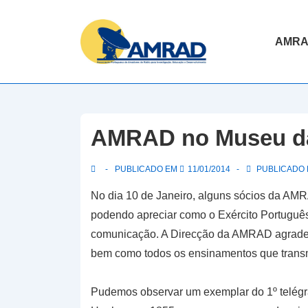
↓
Skip
Navegaç
AMR
to
principal
Main
Content
AMRAD no Museu d
PUBLICADO EM
11/01/2014
PUBLICADO E
No dia 10 de Janeiro, alguns sócios da AMR
podendo apreciar como o Exército Português
comunicação. A Direcção da AMRAD agradece 
bem como todos os ensinamentos que transm
Pudemos observar um exemplar do 1º telégra