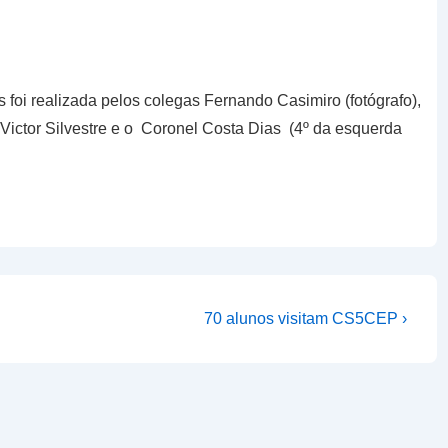
 foi realizada pelos colegas Fernando Casimiro (fotógrafo),
Victor Silvestre e o Coronel Costa Dias (4º da esquerda
Next
70 alunos visitam CS5CEP ›
Post
is