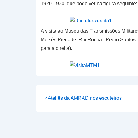
1920-1930, que pode ver na figura seguinte:
A visita ao Museu das Transmissões Militares
Moisés Piedade, Rui Rocha , Pedro Santos, 
para a direita).
Navegação
Previous
‹ Ateliês da AMRAD nos escuteiros
Post
de
is
artigos