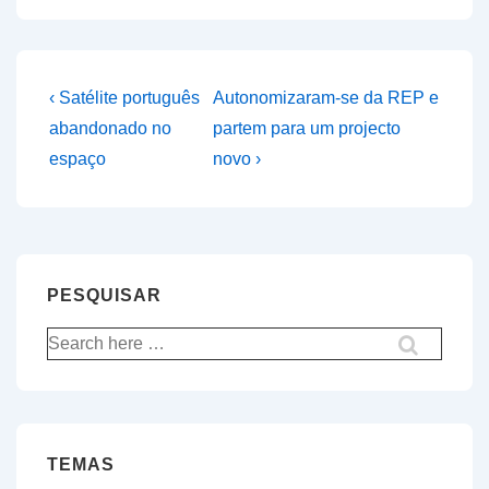
Navegação
Previous
Next
‹ Satélite português
Autonomizaram-se da REP e
Post
Post
de
abandonado no
partem para um projecto
is
is
espaço
novo ›
artigos
PESQUISAR
Pesquisar
por:
TEMAS