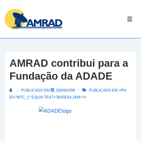
↓
Skip
ME
to
Main
Content
AMRAD contribui para a
Fundação da ADADE
PUBLICADO EM
28/09/2006
PUBLICADO EM <PH
ID="MTC_1" EQUIV-TEXT="BASE64:JXM="/>