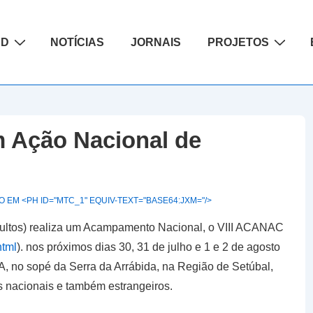
ão
AD
NOTÍCIAS
JORNAIS
PROJETOS
 Ação Nacional de
 EM <PH ID="MTC_1" EQUIV-TEXT="BASE64:JXM="/>
dultos) realiza um Acampamento Nacional, o VIII ACANAC
html
). nos próximos dias 30, 31 de julho e 1 e 2 de agosto
 no sopé da Serra da Arrábida, na Região de Setúbal,
s nacionais e também estrangeiros.