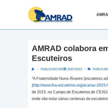
↓
Skip
Navegaç
AMR
to
principal
Main
Content
AMRAD colabora em
Escuteiros
PUBLICADO EM
26/07/2015
PUBLICADO
“A Fraternidade Nuno Álvares (escuteiros a
(
http://www.fna-escuteiros.org/acanac-2015.
de 2015. no Campo de Escuteiros de CEADA,
onde vão estar várias centenas de escuteiro