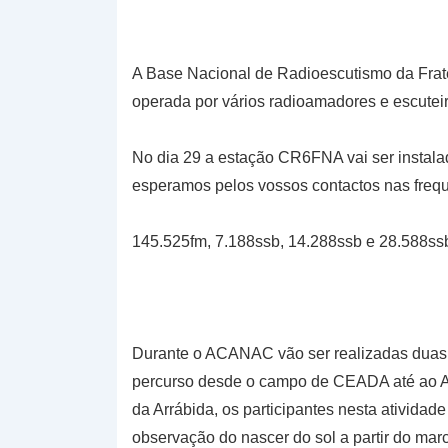
A Base Nacional de Radioescutismo da Frate
operada por vários radioamadores e escuteir
No dia 29 a estação CR6FNA vai ser instala
esperamos pelos vossos contactos nas fre
145.525fm, 7.188ssb, 14.288ssb e 28.588ss
Durante o ACANAC vão ser realizadas duas a
percurso desde o campo de CEADA até ao Al
da Arrábida, os participantes nesta ativida
observação do nascer do sol a partir do ma