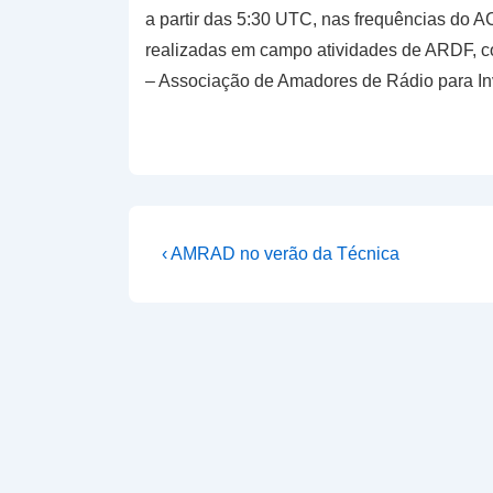
a partir das 5:30 UTC, nas frequências do 
realizadas em campo atividades de ARDF, 
– Associação de Amadores de Rádio para In
Navegação
Previous
‹ AMRAD no verão da Técnica
Post
de
is
artigos