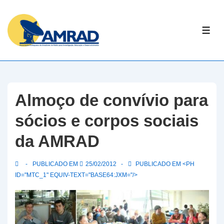
↓
Skip
ME
to
Main
Content
Almoço de convívio para
sócios e corpos sociais
da AMRAD
PUBLICADO EM
25/02/2012
PUBLICADO EM <PH
ID="MTC_1" EQUIV-TEXT="BASE64:JXM="/>