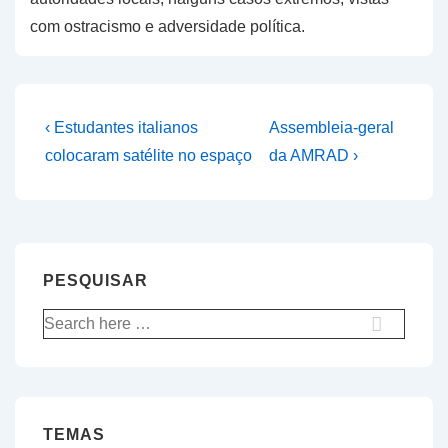
com ostracismo e adversidade política.
Navegação
Previous
Next
‹ Estudantes italianos
Assembleia-geral
Post
Post
de
colocaram satélite no espaço
da AMRAD ›
is
is
artigos
PESQUISAR
Pesquisar
por:
TEMAS