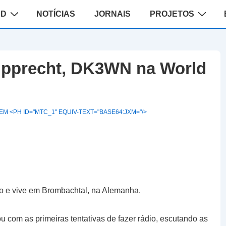
ão
AD
NOTÍCIAS
JORNAIS
PROJETOS
upprecht, DK3WN na World
M <PH ID="MTC_1" EQUIV-TEXT="BASE64:JXM="/>
 e vive em Brombachtal, na Alemanha.
 com as primeiras tentativas de fazer rádio, escutando as