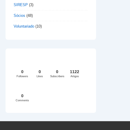
SIRESP
(3)
Sócios
(48)
Voluntariado
(10)
0
0
0
1122
Followers
Likes
Subscribers
Artigos
0
Comments