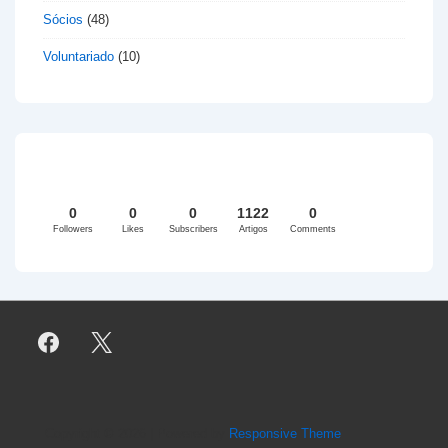
Sócios
(48)
Voluntariado
(10)
0
0
0
1122
0
Followers
Likes
Subscribers
Artigos
Comments
Copyright © 2026
| Powered by
Responsive Theme