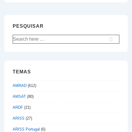
artigos
PESQUISAR
Pesquisar
por:
TEMAS
AMRAD
(612)
AMSAT
(80)
ARDF
(21)
ARISS
(27)
ARISS Portugal
(6)