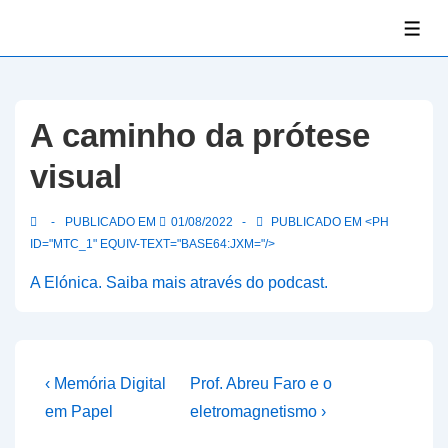
↓
ME
Skip
to
Main
Content
A caminho da prótese
visual
PUBLICADO EM
01/08/2022
PUBLICADO EM <PH
ID="MTC_1" EQUIV-TEXT="BASE64:JXM="/>
A Elónica. Saiba mais através do podcast.
Navegação
Previous
Next
‹ Memória Digital
Prof. Abreu Faro e o
Post
Post
de
em Papel
eletromagnetismo ›
is
is