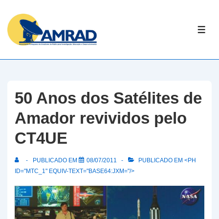
↓
Skip
ME
to
Main
Content
50 Anos dos Satélites de
Amador revividos pelo
CT4UE
PUBLICADO EM
08/07/2011
PUBLICADO EM <PH
ID="MTC_1" EQUIV-TEXT="BASE64:JXM="/>