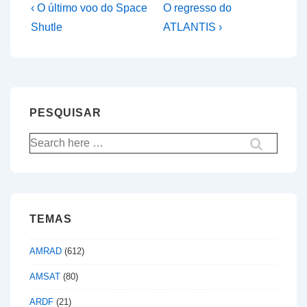
Navegação
Previous
Next
‹ O último voo do Space
O regresso do
Post
Post
de
Shutle
ATLANTIS ›
is
is
artigos
PESQUISAR
Pesquisar
por:
TEMAS
AMRAD
(612)
AMSAT
(80)
ARDF
(21)