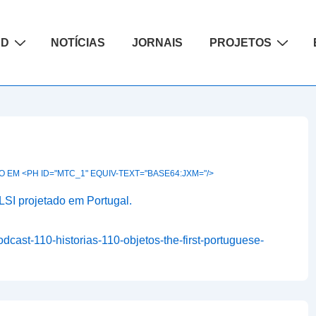
ão
AD
NOTÍCIAS
JORNAIS
PROJETOS
 EM <PH ID="MTC_1" EQUIV-TEXT="BASE64:JXM="/>
VLSI projetado em Portugal.
podcast-110-historias-110-objetos-the-first-portuguese-