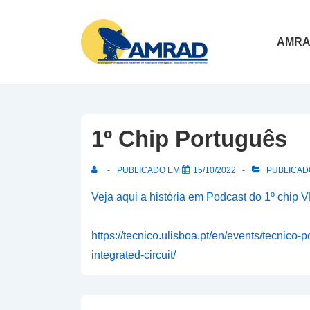
↓
Skip
Navegaç
AMR
to
principal
Main
Content
1º Chip Português
PUBLICADO EM
15/10/2022
PUBLICADO
Veja aqui a história em Podcast do 1º chip 
https://tecnico.ulisboa.pt/en/events/tecnico-
integrated-circuit/