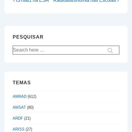
Navegação
‹ ISTsat1 na ESA
Radioastronomia nas Escolas ›
Post
Post
de
is
is
artigos
PESQUISAR
Pesquisar
por:
TEMAS
AMRAD
(612)
AMSAT
(80)
ARDF
(21)
ARISS
(27)