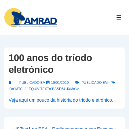
↓
Skip
ME
to
Main
Content
100 anos do tríodo
eletrónico
PUBLICADO EM
10/01/2019
PUBLICADO EM <PH
ID="MTC_1" EQUIV-TEXT="BASE64:JXM="/>
Veja aqui um pouco da história do tríodo eletrónico.
Previous
Next