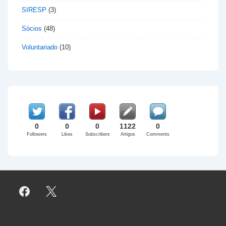
SIRESP
(3)
Sócios
(48)
Voluntariado
(10)
0
0
0
1122
0
Followers
Likes
Subscribers
Artigos
Comments