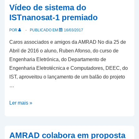
bom
Vídeo de sistema do
caminho
ISTnanosat-1 premiado
POR
PUBLICADO EM
16/03/2017
Caros associados e amigos da AMRAD No dia 25 de
Abril de 2016 o aluno, Ruben Afonso, do curso de
Engenharia Eletrónica, do Departamento de
Engenharia Eletrotécnica e Computadores, DEEC, do
IST, aproveitou o lançamento de um balão do projeto
…
Vídeo
Ler mais »
de
sistema
do
AMRAD colabora em proposta
ISTnanosat-