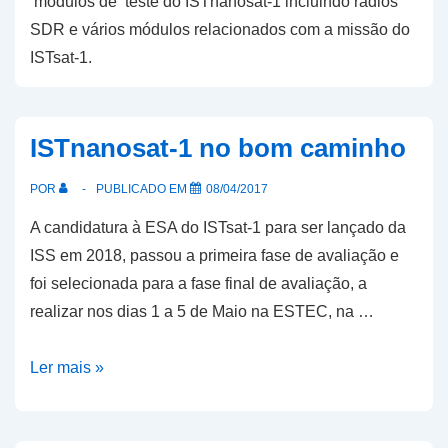
módulos de teste do ISTnanosat-1 incluindo rádios
SDR e vários módulos relacionados com a missão do
ISTsat-1.
ISTnanosat-1 no bom caminho
POR
PUBLICADO EM
08/04/2017
A candidatura à ESA do ISTsat-1 para ser lançado da
ISS em 2018, passou a primeira fase de avaliação e
foi selecionada para a fase final de avaliação, a
realizar nos dias 1 a 5 de Maio na ESTEC, na …
ISTnanosat-
Ler mais »
1
no