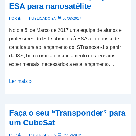
ESA para nanosatélite
1
premiado
POR
PUBLICADO EM
07/03/2017
No dia 5 de Março de 2017 uma equipa de alunos e
professores do IST submeteu à ESA a proposta de
candidatura ao lançamento do ISTnanosat-1 a partir
da ISS, bem como ao financiamento dos ensaios
experimentais necessários a este lançamento. …
AMRAD
Ler mais »
colabora
em
proposta
Faça o seu “Transponder” para
ESA
um CubeSat
para
nanosatélite
POR
PUBLICADO EM
06/12/2016