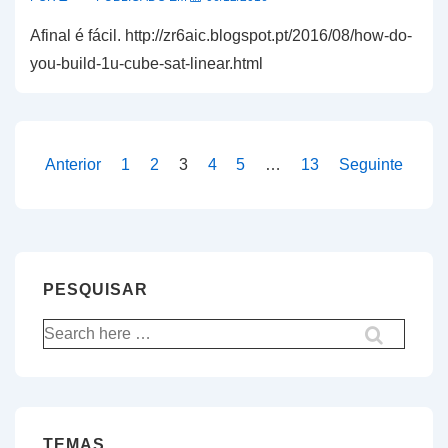
Afinal é fácil. http://zr6aic.blogspot.pt/2016/08/how-do-
you-build-1u-cube-sat-linear.html
Paginação
Anterior
1
2
3
4
5
…
13
Seguinte
dos
conteúdos
PESQUISAR
Pesquisar
por:
TEMAS