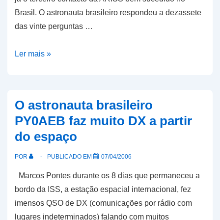
Brasil. O astronauta brasileiro respondeu a dezassete
das vinte perguntas …
Marcos
Ler mais »
Pontes
falou
com
O astronauta brasileiro
escola
PY0AEB faz muito DX a partir
brasileira
do espaço
e
muitos
POR
PUBLICADO EM
07/04/2006
radioamadores
Marcos Pontes durante os 8 dias que permaneceu a
bordo da ISS, a estação espacial internacional, fez
imensos QSO de DX (comunicações por rádio com
lugares indeterminados) falando com muitos