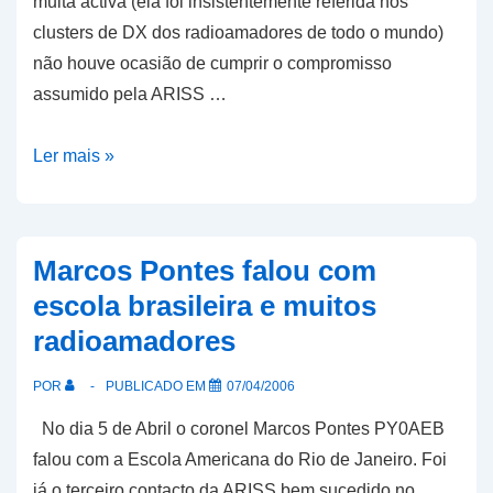
muita activa (ela foi insistentemente referida nos
clusters de DX dos radioamadores de todo o mundo)
não houve ocasião de cumprir o compromisso
assumido pela ARISS …
Crianças
Ler mais »
portuguesas
não
conseguem
Marcos Pontes falou com
comunicar
escola brasileira e muitos
com
radioamadores
astronauta
brasileiro
POR
PUBLICADO EM
07/04/2006
No dia 5 de Abril o coronel Marcos Pontes PY0AEB
falou com a Escola Americana do Rio de Janeiro. Foi
já o terceiro contacto da ARISS bem sucedido no