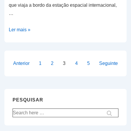
que viaja a bordo da estação espacial internacional,
…
Estudantes
Ler mais »
de
Oeiras
não
puderam
Paginação
Anterior
1
2
3
4
5
Seguinte
comunicar
dos
com
conteúdos
a
estação
PESQUISAR
espacial
Pesquisar
por: