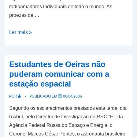
radioamadores individuais de todo o mundo. As
proezas de …
O
Ler mais »
astronauta
brasileiro
PY0AEB
Estudantes de Oeiras não
faz
puderam comunicar com a
muito
estação espacial
DX
a
POR
PUBLICADO EM
06/04/2006
partir
Segundo os esclarecimentos prestados esta tarde, dia
do
6 Abril, pelo Director de Investigação do RSC “E”, da
espaço
Agência Federal Russa do Espaço e Energia, o
Coronel Marcos César Pontes, o astronauta brasileiro