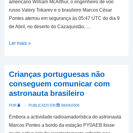
americano William McArthur, o engenheiro de voo
russo Valery Tokarev e o brasileiro Marcos César
Pontes aterrou em segurança às 05:47 UTC do dia 9
de Abril, no deserto do Cazaquistão. …
Marcos
Ler mais »
Pontes
chegou
à
Crianças portuguesas não
Terra
conseguem comunicar com
aterrou
astronauta brasileiro
em
segurança
POR
PUBLICADO EM
08/04/2006
Embora a actividade radioamadorística do astronauta
Marcos Pontes a bordo da estação PY0AEB fosse