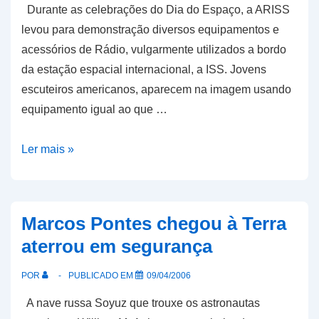
Durante as celebrações do Dia do Espaço, a ARISS
levou para demonstração diversos equipamentos e
acessórios de Rádio, vulgarmente utilizados a bordo
da estação espacial internacional, a ISS. Jovens
escuteiros americanos, aparecem na imagem usando
equipamento igual ao que …
AMSAT
Ler mais »
e
ARISS
celebram
Marcos Pontes chegou à Terra
o
aterrou em segurança
Dia
do
POR
PUBLICADO EM
09/04/2006
Espaço
A nave russa Soyuz que trouxe os astronautas