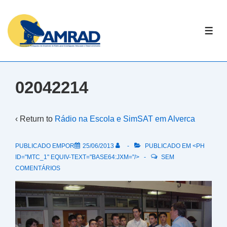
↓
Skip
ME
to
Main
Content
02042214
‹ Return to
Rádio na Escola e SimSAT em Alverca
PUBLICADO EMPOR
25/06/2013
PUBLICADO EM <PH
ID="MTC_1" EQUIV-TEXT="BASE64:JXM="/>
SEM
COMENTÁRIOS