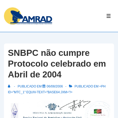
↓
Skip
ME
to
Main
Content
SNBPC não cumpre
Protocolo celebrado em
Abril de 2004
PUBLICADO EM
06/08/2006
PUBLICADO EM <PH
ID="MTC_1" EQUIV-TEXT="BASE64:JXM="/>