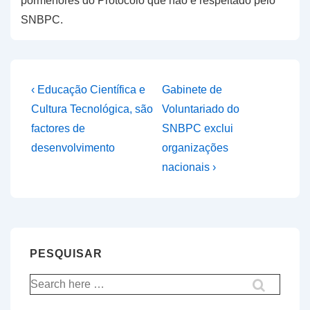
pormenores do Protocolo que não é respeitado pelo
SNBPC.
Navegação
Previous
Next
‹ Educação Científica e
Gabinete de
Post
Post
de
Cultura Tecnológica, são
Voluntariado do
is
is
factores de
SNBPC exclui
artigos
desenvolvimento
organizações
nacionais ›
PESQUISAR
Pesquisar
por: