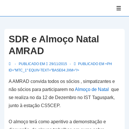
↓
ME
Skip
to
Main
Content
SDR e Almoço Natal
AMRAD
PUBLICADO EM
29/11/2015
PUBLICADO EM <PH
ID="MTC_1" EQUIV-TEXT="BASE64:JXM="/>
A AMRAD convida todos os sócios , simpatizantes e
não sócios para participarem no
Almoço de Natal
que
se realiza no da 12 de Dezembro no IST Taguspark,
junto à estação CS5CEP.
O almoço terá como aperitivo a demonstração e