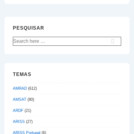
artigos
PESQUISAR
Pesquisar
por:
TEMAS
AMRAD
(612)
AMSAT
(80)
ARDF
(21)
ARISS
(27)
ARISS Portugal
(6)