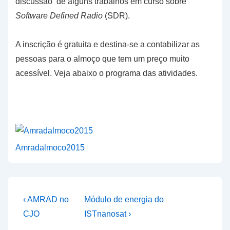
discussão de alguns trabalhos em curso sobre
Software Defined Radio
(SDR).
A inscrição é gratuita e destina-se a contabilizar as
pessoas para o almoço que tem um preço muito
acessível. Veja abaixo o programa das atividades.
Amradalmoco2015
Navegação
Previous
Next
‹ AMRAD no
Módulo de energia do
Post
Post
de
CJO
ISTnanosat ›
is
is