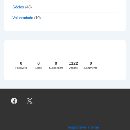
Sócios
(48)
Voluntariado
(10)
0
0
0
1122
0
Followers
Likes
Subscribers
Artigos
Comments
Copyright © 2026
| Powered by
Responsive Theme