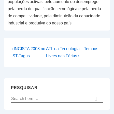
populações activas, pelo aumento do desemprego,
pela perda de qualificação tecnológica e pela perda
de competitividade, pela diminuição da capacidade
industrial e produtiva do nosso país.
Navegação
Previous
Next
‹ INCISTA 2008 no
ATL da Tecnologia – Tempos
Post
Post
de
IST-Tagus
Livres nas Férias ›
is
is
artigos
PESQUISAR
Pesquisar
por: