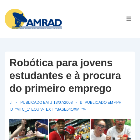
↓
Skip
ME
to
Main
Content
Robótica para jovens
estudantes e à procura
do primeiro emprego
PUBLICADO EM
13/07/2008
PUBLICADO EM <PH
ID="MTC_1" EQUIV-TEXT="BASE64:JXM="/>