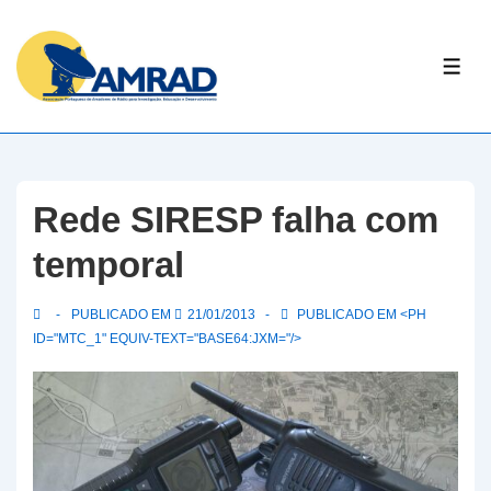
↓
Skip
ME
to
Main
Content
Rede SIRESP falha com
temporal
PUBLICADO EM
21/01/2013
PUBLICADO EM <PH
ID="MTC_1" EQUIV-TEXT="BASE64:JXM="/>