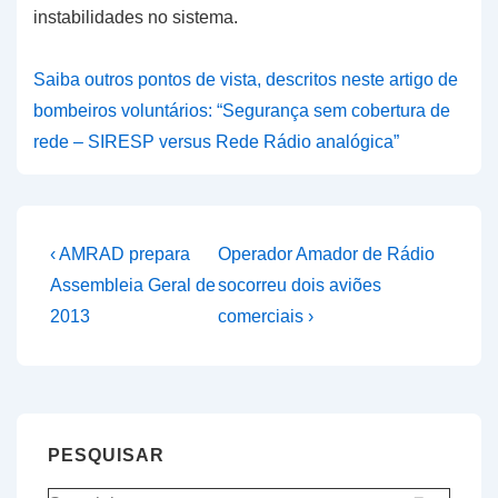
instabilidades no sistema.
Saiba outros pontos de vista, descritos neste artigo de
bombeiros voluntários: “Segurança sem cobertura de
rede – SIRESP versus Rede Rádio analógica”
Navegação
Previous
Next
‹ AMRAD prepara
Operador Amador de Rádio
Post
Post
de
Assembleia Geral de
socorreu dois aviões
is
is
2013
comerciais ›
artigos
PESQUISAR